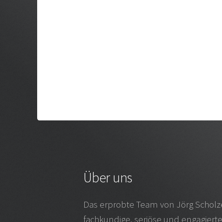
Über uns
Das erprobte Team von Jörg Scholz
fachkundige, seriöse und engagierte